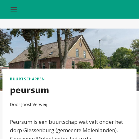
Doorgaan
naar
inhoud
BUURTSCHAPPEN
peursum
Door
Joost Verweij
Peursum is een buurtschap wat valt onder het
dorp Giessenburg (gemeente Molenlanden).
Gemeente Molenlanden ligt in de