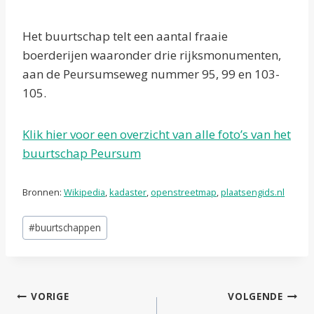
Het buurtschap telt een aantal fraaie
boerderijen waaronder drie rijksmonumenten,
aan de Peursumseweg nummer 95, 99 en 103-
105.
Klik hier voor een overzicht van alle foto’s van het
buurtschap Peursum
Bronnen:
Wikipedia
,
kadaster
,
openstreetmap
,
plaatsengids.nl
Bericht
#
buurtschappen
tags:
Bericht
VORIGE
VOLGENDE