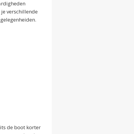
aardigheden
 je verschillende
agelegenheiden.
ts de boot korter