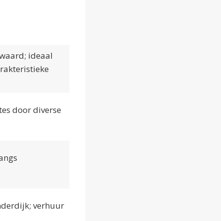
nwaard; ideaal
rakteristieke
tes door diverse
langs
derdijk; verhuur