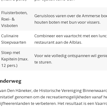
Fluisterboten,
Geruisloos varen over de Ammerse bo
Roei- &
houten boten met bun voor vissers.
Visboten
Culinaire
Combineer een vaartocht met een lunch 
Sloepvaarten
restaurant aan de Alblas.
Sloep met
Voor wie volledig ontspannen wil genie
Kapitein (max.
te sturen.
12 pers.)
onderweg
s van Den Hâneker, de Historische Vereniging Binnenwaa
initatief genomen om de recreatiemogelijkheden vanaf he
jfheerenlanden te verbeteren. Het resultaat is een Vaar