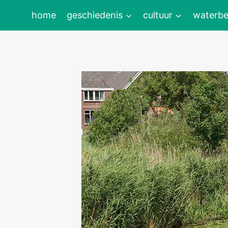
Doorgaan
home
geschiedenis
cultuur
waterbe
naar
inhoud