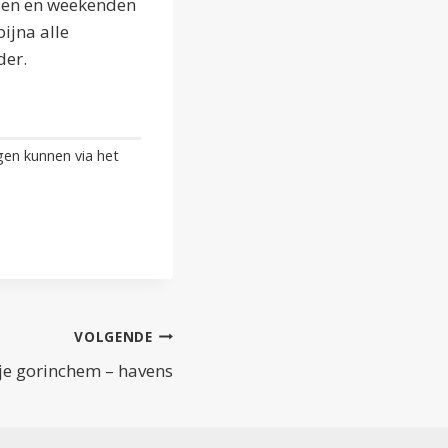
nden en weekenden
ijna alle
der.
gen kunnen via het
VOLGENDE
je gorinchem – havens