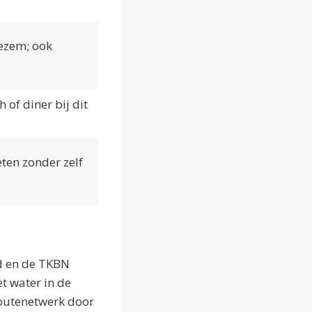
ezem; ook
of diner bij dit
ten zonder zelf
rd en de TKBN
t water in de
routenetwerk door