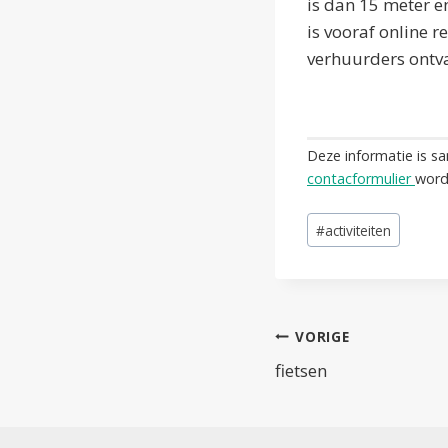
is dan 15 meter 
is vooraf online r
verhuurders ontva
Deze informatie is s
contacformulier
word
Bericht
#
activiteiten
tags:
Bericht
VORIGE
navigatie
fietsen