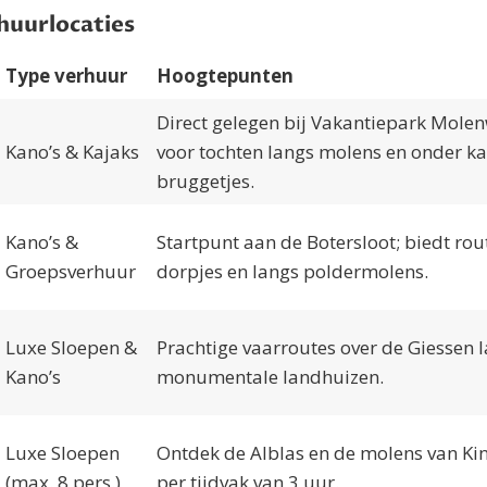
huurlocaties
Type verhuur
Hoogtepunten
Direct gelegen bij Vakantiepark Mole
Kano’s & Kajaks
voor tochten langs molens en onder ka
bruggetjes.
Kano’s &
Startpunt aan de Botersloot; biedt rou
Groepsverhuur
dorpjes en langs poldermolens.
Luxe Sloepen &
Prachtige vaarroutes over de Giessen 
Kano’s
monumentale landhuizen.
Luxe Sloepen
Ontdek de Alblas en de molens van Kin
(max. 8 pers.)
per tijdvak van 3 uur.