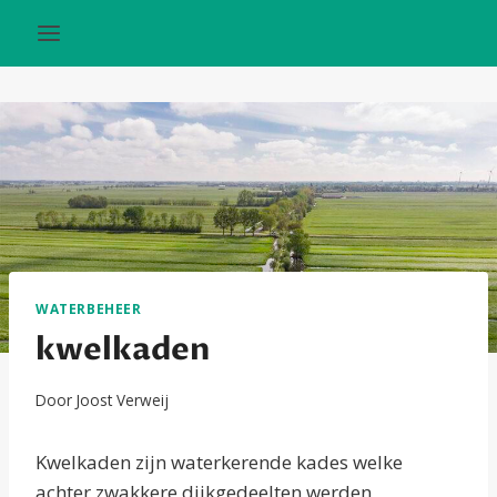
Doorgaan
naar
inhoud
WATERBEHEER
kwelkaden
Door
Joost Verweij
Kwelkaden zijn waterkerende kades welke
achter zwakkere dijkgedeelten werden