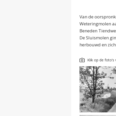
Van de oorspronke
Weteringmolen aa
Beneden Tiendweg
De Sluismolen gin
herbouwd en zic
Klik op de foto’