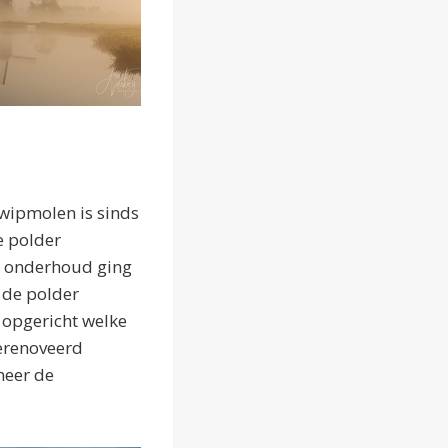
wipmolen is sinds
e polder
an onderhoud ging
 de polder
 opgericht welke
gerenoveerd
eer de