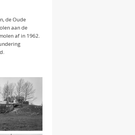
en, de Oude
olen aan de
olen af in 1962.
fundering
wd.