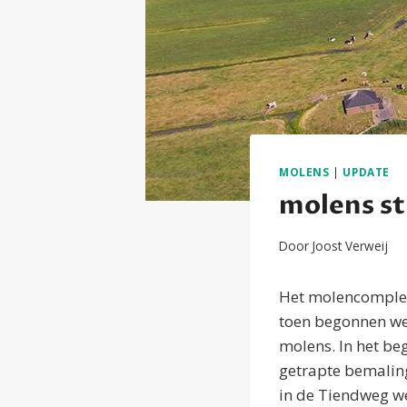
MOLENS
|
UPDATE
molens st
Door
Joost Verweij
Het molencomplex 
toen begonnen we
molens. In het be
getrapte bemalin
in de Tiendweg we