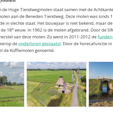
gmolen
n de Hoge Tiendwegmolen staat samen met de Achtkante
olen aan de Beneden Tiendweg. Deze molen was sinds 1
rde in slechte staat. Het bouwjaar is niet bekend, maar d
e
 de 18
eeuw. In 1962 is de molen afgebrand. Door de SI
herstel van deze molen. Zo werd in 2011-2012 de
funderi
hierop de
ondertoren geplaatst
. Door de horecafunctie i
el de Koffiemolen genoemd.