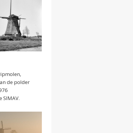
wipmolen,
van de polder
1976
e SIMAV.