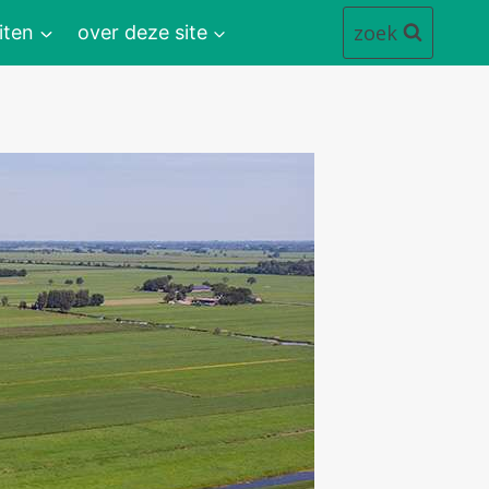
zoek
iten
over deze site