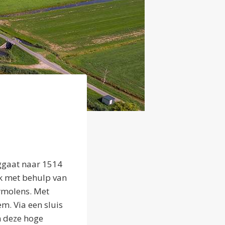
uggaat naar 1514
ek met behulp van
rmolens. Met
m. Via een sluis
n deze hoge