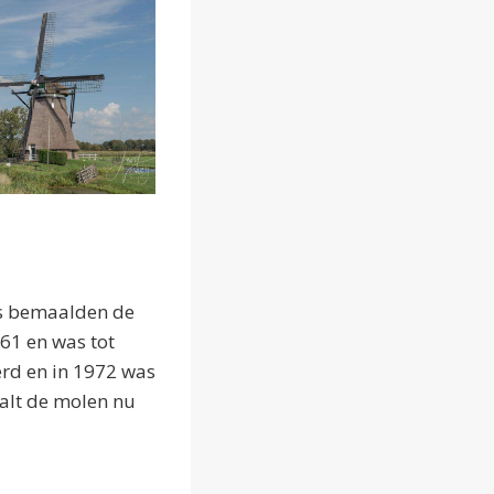
ns bemaalden de
761 en was tot
erd en in 1972 was
alt de molen nu