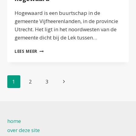
Hogewaard is een buurtschap in de
gemeente Vijfheerenlanden, in de provincie
Utrecht. Het ligt in het noordwesten van de
gemeente dicht bij de Lek tussen…
HOGEWAARD
LEES MEER
Paginanavigatie
Volgende
1
2
3
pagina
home
over deze site