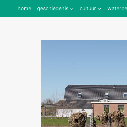
Doorgaan
home
geschiedenis
cultuur
waterbe
naar
inhoud