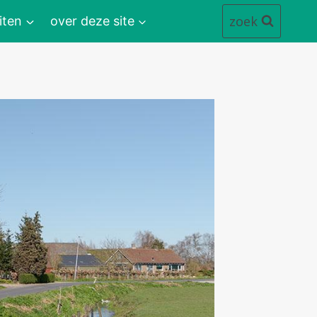
zoek
iten
over deze site