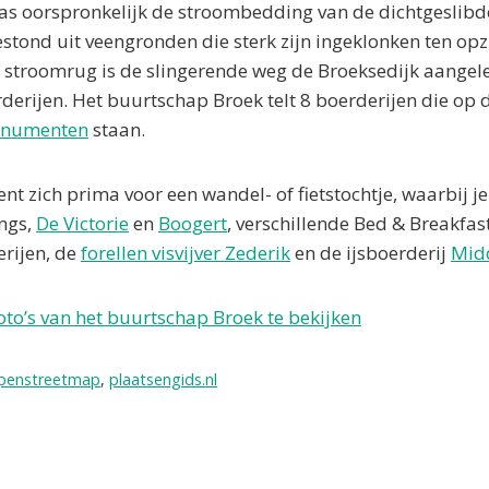
as oorspronkelijk de stroombedding van de dichtgeslibd
tond uit veengronden die sterk zijn ingeklonken ten opz
 stroomrug is de slingerende weg de Broeksedijk aange
rijen. Het buurtschap Broek telt 8 boerderijen die op 
onumenten
staan.
nt zich prima voor een wandel- of fietstochtje, waarbij j
ngs,
De Victorie
en
Boogert
, verschillende Bed & Breakfast
rijen, de
forellen visvijver Zederik
en de ijsboerderij
Mid
foto’s van het buurtschap Broek te bekijken
penstreetmap
,
plaatsengids.nl