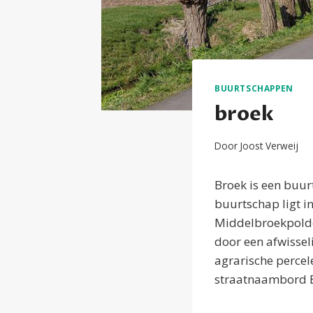
BUURTSCHAPPEN
broek
Door
Joost Verweij
Broek is een buur
buurtschap ligt i
Middelbroekpolde
door een afwissel
agrarische percel
straatnaambord Br