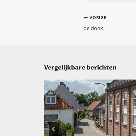
Bericht
VORIGE
navigatie
de donk
Vergelijkbare berichten