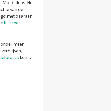
e Middelloos. Het
ichte van de
legd met daaraan
de
lijst met
e onder meer
 verblijven,
delbroeck
komt.