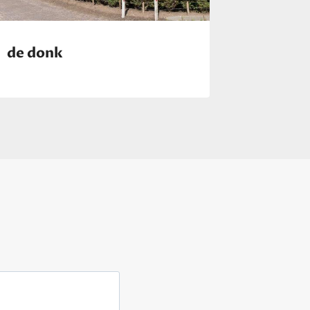
de donk
de koo