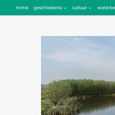
Doorgaan
home
geschiedenis
cultuur
waterbe
naar
inhoud