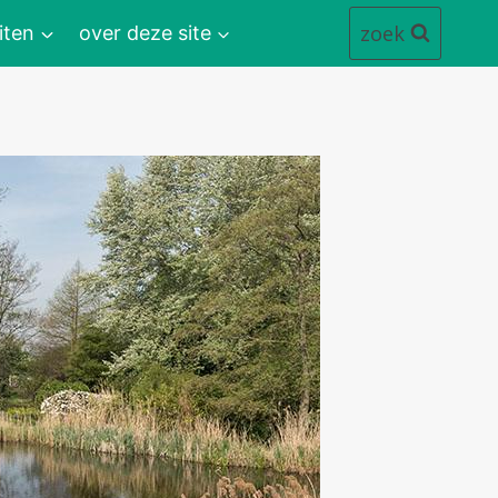
zoek
iten
over deze site