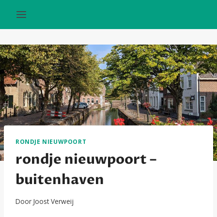
Doorgaan
naar
inhoud
RONDJE NIEUWPOORT
rondje nieuwpoort –
buitenhaven
Door
Joost Verweij