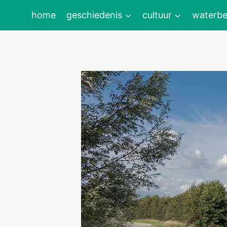
Doorgaan
home
geschiedenis
cultuur
waterbe
naar
inhoud