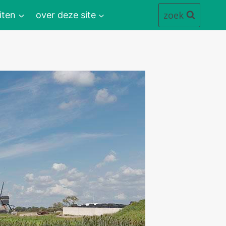
zoek
iten
over deze site