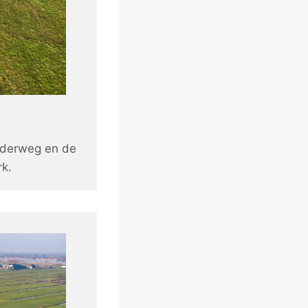
lderweg en de
rk.