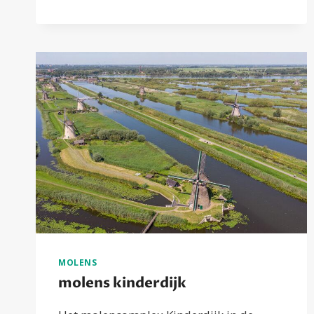
STREEFKERK
(DEEL
2)
MOLENS
molens kinderdijk