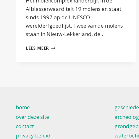
Het molencomplex Kinderdijk in de
Alblasserwaard telt 19 molens en staat
sinds 1997 op de UNESCO
werelderfgoedlijst. Twee van de molens
staan in Nieuw-Lekkerland, de…
MOLENS
LEES MEER
KINDERDIJK
home
geschiede
over deze site
archeolog
contact
grondgeb
privacy beleid
waterbeh