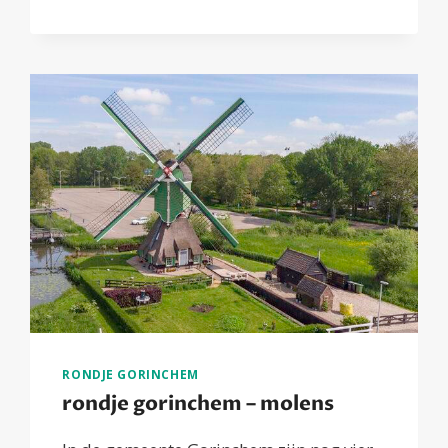
STREEFKERK
(DEEL
1)
RONDJE GORINCHEM
rondje gorinchem – molens