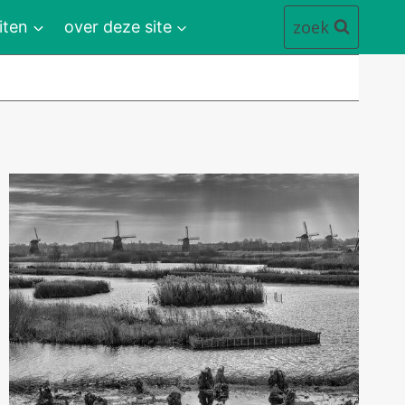
zoek
iten
over deze site