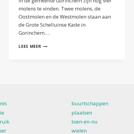
In de gemeente Gorinchem zijn nog vier
molens te vinden. Twee molens, de
Oostmolen en de Westmolen staan aan
de Grote Schelluinse Kade in
Gorinchem….
RONDJE
LEES MEER
GORINCHEM
–
MOLENS
nis
buurtschappen
ie
plaatsen
ruik
toen-en-nu
eer
wielen