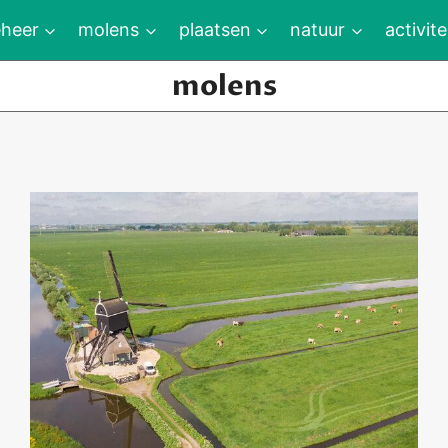
heer
molens
plaatsen
natuur
activite
molens